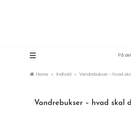
Skip
to
content
På det
Home
»
Indhold
»
Vandrebukser – hvad ska
Vandrebukser – hvad skal 