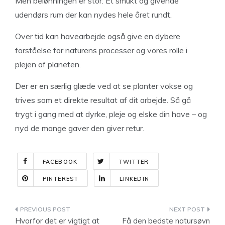
Men belønningen er stor: Et smukt og givende
udendørs rum der kan nydes hele året rundt.
Over tid kan havearbejde også give en dybere
forståelse for naturens processer og vores rolle i
plejen af planeten.
Der er en særlig glæde ved at se planter vokse og
trives som et direkte resultat af dit arbejde. Så gå
trygt i gang med at dyrke, pleje og elske din have – og
nyd de mange gaver den giver retur.
FACEBOOK
TWITTER
PINTEREST
LINKEDIN
Indlægsnavigation
Hvorfor det er vigtigt at
Få den bedste natursøvn