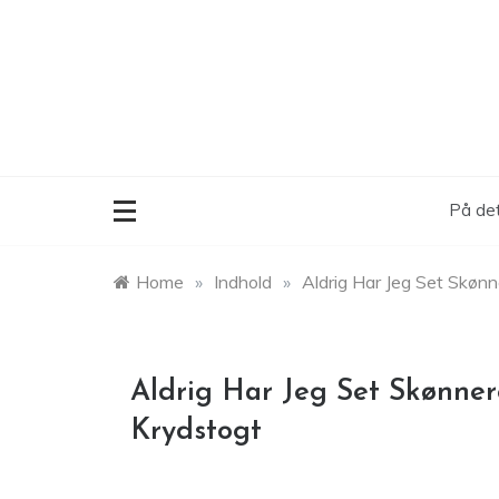
Skip
to
content
På det
Home
»
Indhold
»
Aldrig Har Jeg Set Skøn
Aldrig Har Jeg Set Skønne
Krydstogt