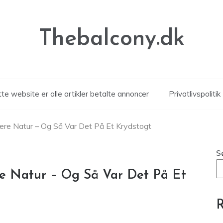
Thebalcony.dk
te website er alle artikler betalte annoncer
Privatlivspolitik
nere Natur – Og Så Var Det På Et Krydstogt
S
re Natur – Og Så Var Det På Et
R