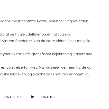
verdens mest berømte fjorde, herunder Sognefjorden,
g at se hvaler, delfiner og et rigt fugleliv.
ne i vintermånederne, kan du være vidne til det magiske
lbyder ekstra udflugter såsom kajakroning, vandreture
r en oplevelse for livet. Når du sejler gennem fjorde og
magiske landskab, og skønheden i naturen er noget, du
PINTEREST
LINKEDIN