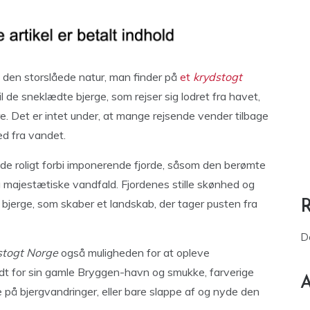
d den storslåede natur, man finder på
et
krydstogt
il de sneklædte bjerge, som rejser sig lodret fra havet,
re. Det er intet under, at mange rejsende vender tilbage
ed fra vandet.
de roligt forbi imponerende fjorde, såsom den berømte
g majestætiske vandfald. Fjordenes stille skønhed og
 rå bjerge, som skaber et landskab, der tager pusten fra
D
stogt Norge
også muligheden for at opleve
t for sin gamle Bryggen-havn og smukke, farverige
A
e på bjergvandringer, eller bare slappe af og nyde den