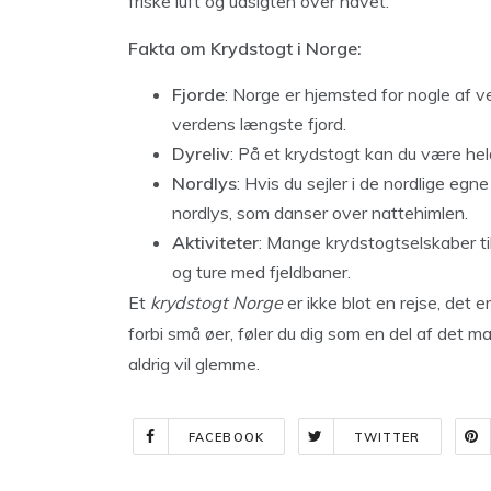
friske luft og udsigten over havet.
Fakta om Krydstogt i Norge:
Fjorde
: Norge er hjemsted for nogle af 
verdens længste fjord.
Dyreliv
: På et krydstogt kan du være heldi
Nordlys
: Hvis du sejler i de nordlige eg
nordlys, som danser over nattehimlen.
Aktiviteter
: Mange krydstogtselskaber ti
og ture med fjeldbaner.
Et
krydstogt Norge
er ikke blot en rejse, det e
forbi små øer, føler du dig som en del af det 
aldrig vil glemme.
FACEBOOK
TWITTER